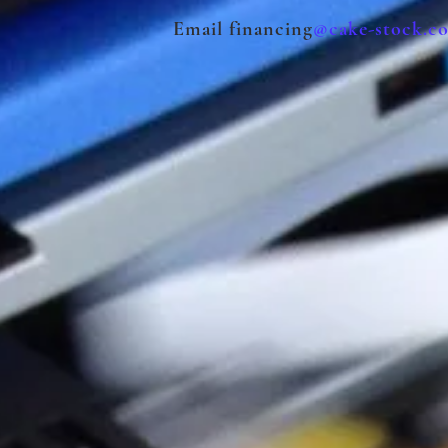
l financing
@cake-stock.