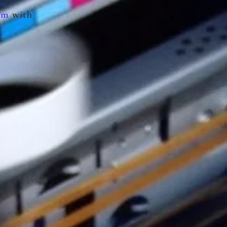
com
with