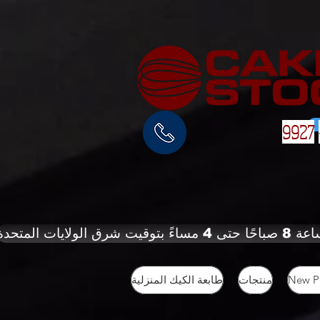
9927
New P
منتجات
طابعة الكيك المنزلية