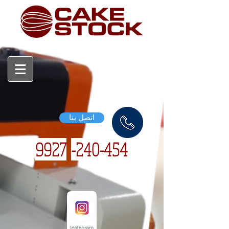
اتصل بنا
9927
240-454-