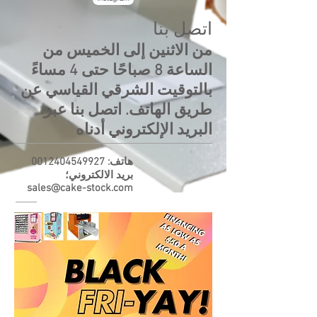
اتصل بنا
من الاثنين إلى الخميس من
الساعة 8 صباحًا حتى 4 مساءً
بالتوقيت الشرقي القياسي عن
طريق الهاتف. اتصل بنا عبر
البريد الإلكتروني أدناه
هاتف:
0012404549927
بريد الالكتروني؛
sales@cake-stock.com