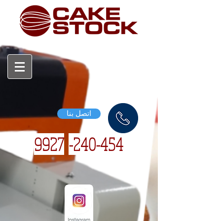
اتصل بنا
9927
240-454-