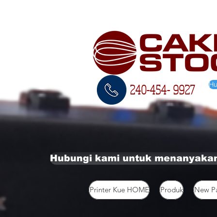
Hu
240-454-
9927
Hubungi kami untuk menanyakan
Printer Kue HOME
Produk
New P