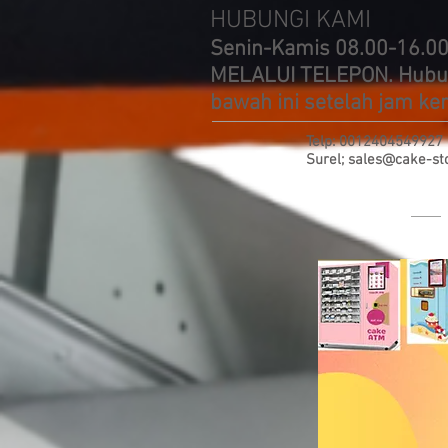
HUBUNGI KAMI
Senin-Kamis 08.00-16.00
MELALUI TELEPON. Hubung
bawah ini setelah jam ker
Telp: 0012404549927
Surel;
sales@cake-st