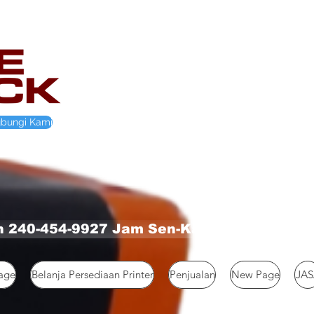
bungi Kami
 240-454-9927 Jam Sen-Kam 08.00-16.00 
age
Belanja Persediaan Printer
Penjualan
New Page
JAS