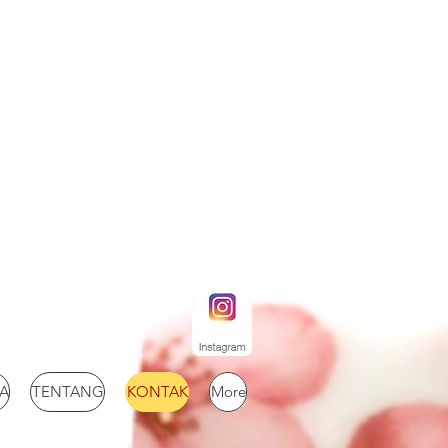
EST
A
TENTANG
KONTAK
More