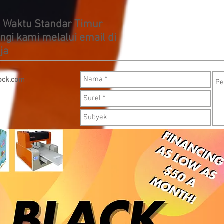
 Waktu Standar Timur
i kami melalui email di
ja
ock.com