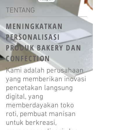
TENTANG
MENINGKATKAN
PERSONALISASI
PRODUK BAKERY DAN
CONFECTION
Kami adalah perusahaan
yang memberikan inovasi
pencetakan langsung
digital, yang
memberdayakan toko
roti, pembuat manisan
untuk berkreasi,