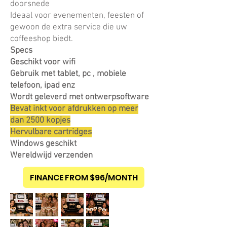
doorsnede
Ideaal voor evenementen, feesten of
gewoon de extra service die uw
coffeeshop biedt.
Specs
Geschikt voor wifi
Gebruik met
tablet, pc
, mobiele
telefoon, ipad enz
Wordt geleverd met ontwerpsoftware
Bevat inkt voor afdrukken op meer
dan 2500 kopjes
Hervulbare cartridges
Windows geschikt
Wereldwijd verzenden
FINANCE FROM $96/MONTH