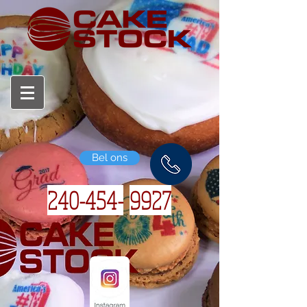
Bel ons
240-454-
9927