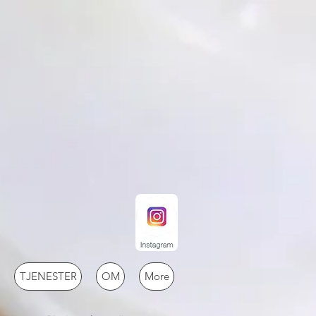
TJENESTER
OM
More