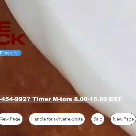
Ring oss
0-454-9927 Timer M-tors 8.00-16.00 EST
New Page
Handle for skriverrekvisita
Salg
New Page