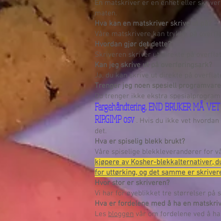
En matskriver er en enhet eller skriver
maten.
Hva kan en matskriver skrive ut på?
Våre matskrivere kan trykke på overfla
Hvordan gjør det dette?
Skriveren skriver ut direkte på overfla
Kan jeg skrive ut på overføringsark?
Ja, du kan skrive ut direkte på overfla
Trenger jeg noen spesiell programvare 
Du trenger ikke ekstra spesialprogramv
Fargehåndtering. END BRUKER MÅ V
RIP.GIMP osv
. Hvis du ikke vet hvordan 
det.
Hva er spiselig blekk brukt?
Våre spiselige blekkleverandører for v
kjøpere av Kosher-blekkalternativer, d
for uttørking, og det samme er skriver
Hvor stor er skriveren?
Vi har for øyeblikket tre størrelser på 
Hva er fordelene med å ha en matskri
Les
bloggen
vår om fordelene ved å ha 