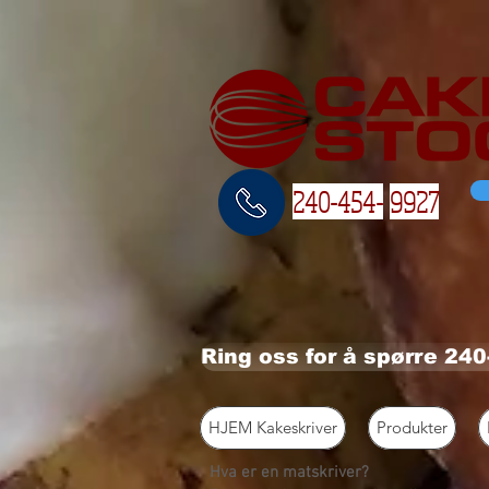
240-454-
9927
Ring oss for å spørre 24
HJEM Kakeskriver
Produkter
Hva er en matskriver?