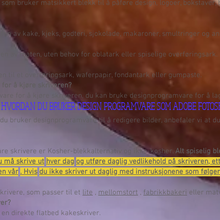
 som bruker matsikkert blekk til å påføre design, logoer, bokstaver, b
ten av kake, kjeks, godteri, sjokolade, makaroner, smultringer og an
ten av maten, uten behov for oblatark eller spiselige overføringsark.
ten til et overføringsark, waferpapir, fondantark eller gumpaste.
for å kjøre skriveren?
are for å kjøre skriveren, du kan bruke designprogramvare for å lage 
ET HVORDAN DU BRUKER DESIGN PROGRAMVARE SOM ADOBE FOTOSH
du bruker designprogramvare til å redigere bilder, anbefaler vi at du 
åre skrivere er Kosher-blekkalternativ og ikke-kosher.
Alt
spiselig b
u må skrive ut
hver dag
og utføre daglig vedlikehold på skriveren, e
en vår
. Hvis
du ikke skriver ut daglig med instruksjonene som følger
skrivere, som passer til et
lite
,
mellomstort
,
fabrikkbakeri
eller mat
ver?
en direkte flatbed kakeskriver.