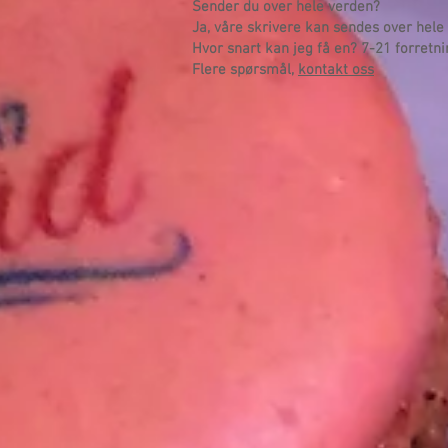
Sender du over hele verden?
Ja, våre skrivere kan sendes over hele
Hvor snart kan jeg få en? 7-21 forretn
Flere spørsmål,
kontakt oss