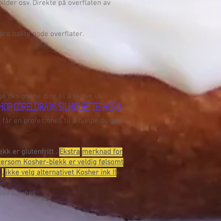
ilder osv. Direkte på overflaten av
dre bakte gode overflater.
designene dine til å skrive ut. .
OP, CORELDRAW, SILHOUETTE, ACRO-
får en profesjonell til å hjelpe du gjør
lekk er
glutenfritt
.
Ekstra
merknad for
ttersom Kosher-blekk er veldig følsomt
,
ikke velg alternativet Kosher ink !!
virksomhet