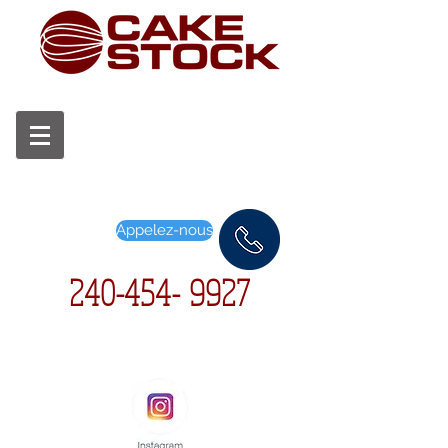
Appelez-nous
240-454-
9927