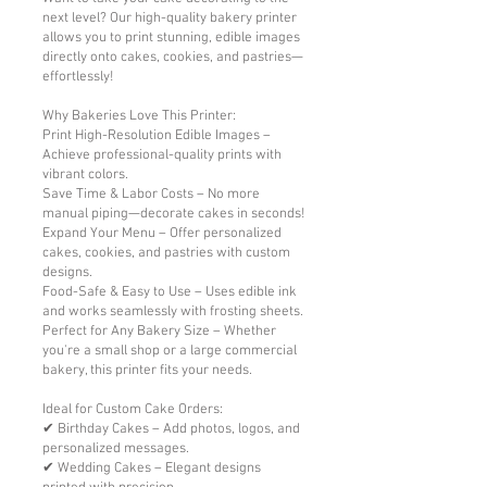
next level? Our high-quality bakery printer
allows you to print stunning, edible images
directly onto cakes, cookies, and pastries—
effortlessly!
Why Bakeries Love This Printer:
Print High-Resolution Edible Images –
Achieve professional-quality prints with
vibrant colors.
Save Time & Labor Costs – No more
manual piping—decorate cakes in seconds!
Expand Your Menu – Offer personalized
cakes, cookies, and pastries with custom
designs.
Food-Safe & Easy to Use – Uses edible ink
and works seamlessly with frosting sheets.
Perfect for Any Bakery Size – Whether
you're a small shop or a large commercial
bakery, this printer fits your needs.
Ideal for Custom Cake Orders:
✔ Birthday Cakes – Add photos, logos, and
personalized messages.
✔ Wedding Cakes – Elegant designs