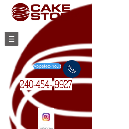
Appelez-nous
240-454-
9927