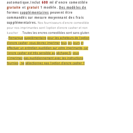
automatique.Inclut
600
ml d'encre comestible
gratuite
et
gratuit
1 modèle.
Des modèles de
formes
supplémentaires
peuvent être
commandés sur mesure moyennant des frais
supplémentaires.
Nos fournisseurs d'encre comestible
pour nos imprimantes sont l'option d'encre casher et
non
kascher
.
Toutes
les encres comestibles sont
sans gluten
.
Remarque
supplémentaire
pour les acheteurs de l'option
d'encre casher, vous devrez imprimer
tous
les
jours
et
effectuer un entretien quotidien sur votre imprimante, car
l'encre casher est très sensible au
séchage.Si
vous
n'imprimez
pas quotidiennement avec les instructions
fournies
, ne
sélectionnez pas l'option d'encre casher !!