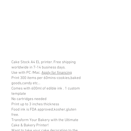
Cake Stock A4 EL printer. Free shipping
worldwide in 7-14 business days.
Use with PC /Mac.
Apply for financing
Print 300 items per 60mins-cookies,baked
goods,candy etc...
Comes with 600ml of edible ink . 1 custom
template
No cartridges needed
Print up to 3 inches thickness
Food ink is FDA approved,kosher,gluten
free.
Transform Your Bakery with the Ultimate
Cake & Bakery Printer!
Want to take your cake decorating to the