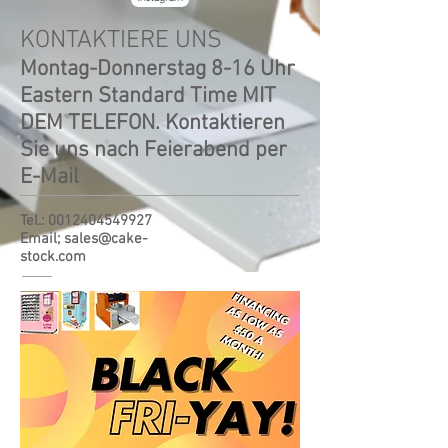
KONTAKTIERE UNS
Montag-Donnerstag 8-16 Uhr
Eastern Standard Time MIT
DEM TELEFON. Kontaktieren
Sie uns nach Feierabend per
E-Mail
Tel.:
0012404549927
Email;
sales@cake-
stock.com