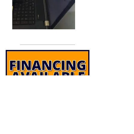
Financiación de una
impresora de alimentos hoy
con pagos iniciales y pagos
mensuales bajos. Crédito
aprobado para
empresas de