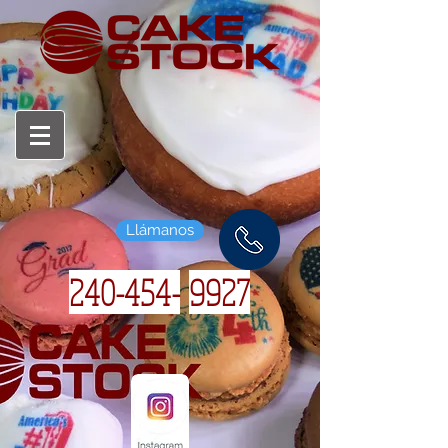
Llámanos
240-454-
9927