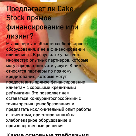
Предлагает
ли Cake
Stock
прямое
финансирование или
лизинг?
Мы эксперты в области хлебопекарного
оборудования, а не в финансировании
или лизинге. В результате у нас есть
множество опытных партнеров, которые
могут предоставить эти услуги. К ним
относятся партнеры по прямому
кредитованию, которые могут
предоставить прямое финансирование
клиентам с хорошими кредитными
рейтингами. Это позволяет нам
оставаться конкурентоспособными с
точки зрения ценообразования и
предлагать исключительный опыт работы
с клиентами, ориентированный на
хлебопекарное оборудование и
производственные решения.
Какие основные требования