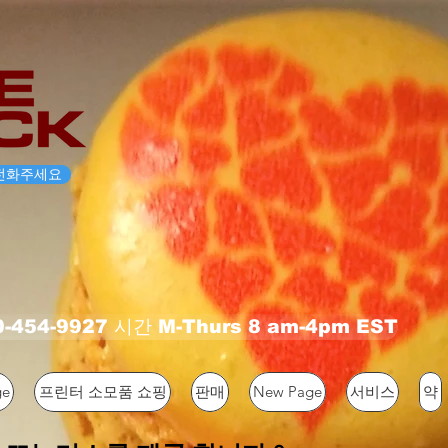
전화주세요
54-9927 시간 M-Thurs 8 am-4pm EST
ge
프린터 소모품 쇼핑
판매
New Page
서비스
약